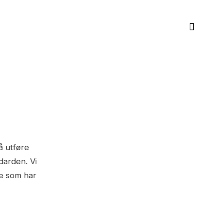
sear
å utføre
ndarden. Vi
ge som har