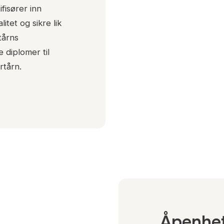
ifisører inn
tet og sikre lik
tårns
 diplomer til
rtårn.
Åpenhe