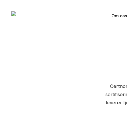
Skip
to
Om oss
main
content
Certnor
sertifiser
leverer t