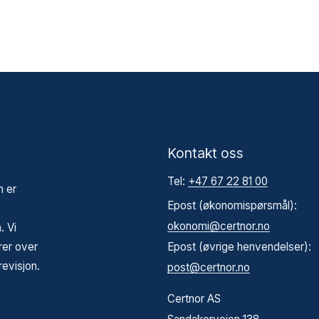
Kontakt oss
Tel:
+47 67 22 81 00
m er
Epost (økonomispørsmål):
okonomi@certnor.no
. Vi
rer over
Epost (øvrige henvendelser):
revisjon.
post@certnor.no
Certnor AS