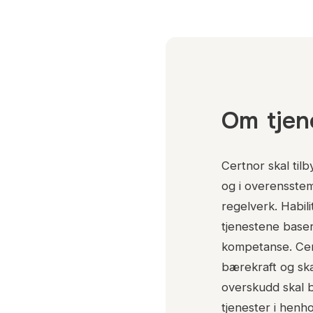
Om
tje
Certnor skal tilb
og i overensste
regelverk. Habilit
tjenestene baser
kompetanse. Certn
bærekraft og ska
overskudd skal b
tjenester i henhol